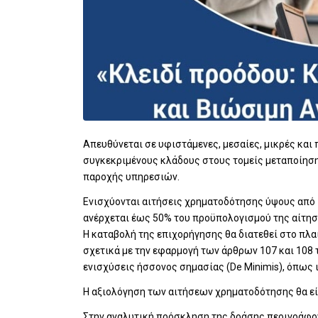
Απευθύνεται σε υφιστάμενες, μεσαίες, μικρές και
συγκεκριμένους κλάδους στους τομείς μεταποίησης
παροχής υπηρεσιών.
Ενισχύονται αιτήσεις χρηματοδότησης ύψους από
ανέρχεται έως 50% του προϋπολογισμού της αίτη
Η καταβολή της επιχορήγησης θα διατεθεί στο πλαί
σχετικά με την εφαρμογή των άρθρων 107 και 108 
ενισχύσεις ήσσονος σημασίας (De Minimis), όπως ι
Η αξιολόγηση των αιτήσεων χρηματοδότησης θα εί
Στην αναλυτική πρόσκληση της δράσης περιγράφον