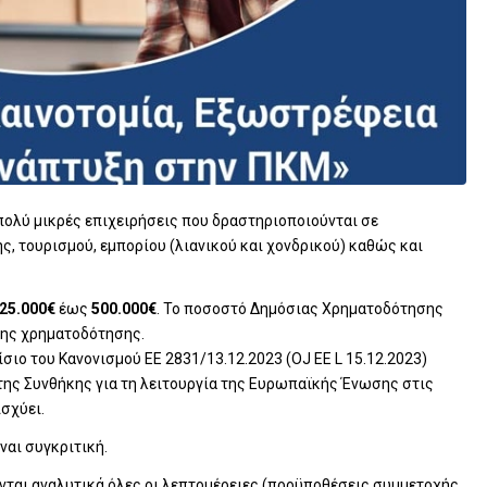
 πολύ μικρές επιχειρήσεις που δραστηριοποιούνται σε
, τουρισμού, εμπορίου (λιανικού και χονδρικού) καθώς και
25.000€
έως
500.000€
. Το ποσοστό Δημόσιας Χρηματοδότησης
σης χρηματοδότησης.
σιο του Κανονισμού ΕΕ 2831/13.12.2023 (OJ ΕΕ L 15.12.2023)
της Συνθήκης για τη λειτουργία της Ευρωπαϊκής Ένωσης στις
σχύει.
ναι συγκριτική.
ται αναλυτικά όλες οι λεπτομέρειες (προϋποθέσεις συμμετοχής,